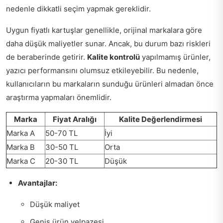
nedenle dikkatli seçim yapmak gereklidir.
Uygun fiyatlı kartuşlar genellikle, orijinal markalara göre
daha düşük maliyetler sunar. Ancak, bu durum bazı riskleri
de beraberinde getirir.
Kalite kontrolü
yapılmamış ürünler,
yazıcı performansını olumsuz etkileyebilir. Bu nedenle,
kullanıcıların bu markaların sunduğu ürünleri almadan önce
araştırma yapmaları önemlidir.
Marka
Fiyat Aralığı
Kalite Değerlendirmesi
Marka A
50-70 TL
İyi
Marka B
30-50 TL
Orta
Marka C
20-30 TL
Düşük
Avantajlar:
Düşük maliyet
Geniş ürün yelpazesi