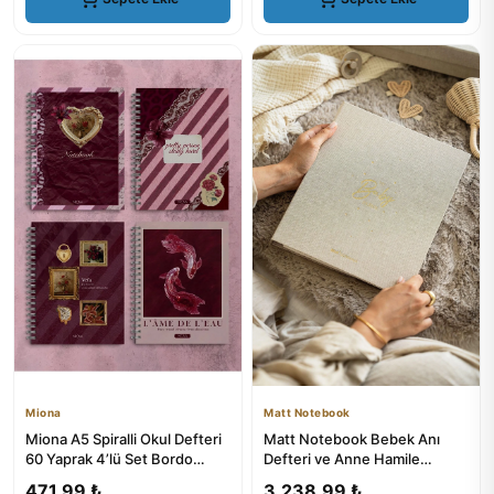
Miona
Matt Notebook
Miona A5 Spiralli Okul Defteri
Matt Notebook Bebek Anı
60 Yaprak 4’lü Set Bordo
Defteri ve Anne Hamile
Temalı
Günlüğü Fotoğraf Albümü
471,99 ₺
3.238,99 ₺