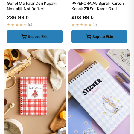
Genel Markalar Deri Kapaklı
PAPERORA A5 Spiralli Karton
Nostaljik Not Defteri -
Kapak 2’li Set Kareli Okul
Öğretmenler Günü Hediyesi
Defteri 80 Yaprak, Der...
236,99 ₺
403,99 ₺
★★★★★
(0)
★★★★★
(0)
Sepete Ekle
Sepete Ekle