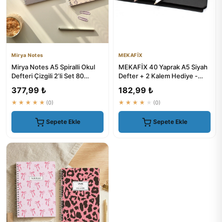
Mirya Notes
MEKAFİX
Mirya Notes A5 Spiralli Okul
MEKAFİX 40 Yaprak A5 Siyah
Defteri Çizgili 2’li Set 80
Defter + 2 Kalem Hediye -
Yaprak Leopar-Deniz ...
Kalemli Notlar İçin Ideal
377,99 ₺
182,99 ₺
★★★★★
(0)
★★★★★
(0)
Sepete Ekle
Sepete Ekle