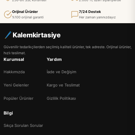
256-bit SSL koruması
2.000 TL üzeri siparişlerde
Orijinal Ürünler
7/24 Destek
%100 orijinal garanti
Her zaman yanınızdayız
Kalemkirtasiye
Güvenilir tedarikçilerden seçilmiş kaliteli ürünler, tek adreste. Orijinal ürünler,
hızlı teslimat.
Kurumsal
Yardım
Hakkımızda
İade ve Değişim
Yeni Gelenler
Kargo ve Teslimat
Popüler Ürünler
Gizlilik Politikası
Bilgi
Sıkça Sorulan Sorular