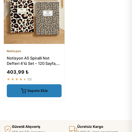
Notisyon
Notisyon A5 Spiralli Not
Defteri 4'lü Set – 120 Sayfa,
Leopar & Kurdela Temalı
403,99 ₺
★★★★★
(0)
Sepete Ekle
Güvenli Alışveriş
Ücretsiz Kargo