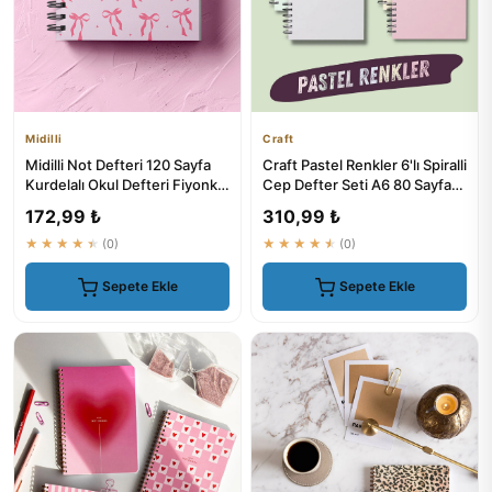
Midilli
Craft
Midilli Not Defteri 120 Sayfa
Craft Pastel Renkler 6'lı Spiralli
Kurdelalı Okul Defteri Fiyonk
Cep Defter Seti A6 80 Sayfa
Kapak Spiralli
Çizgisiz Okul ...
172,99 ₺
310,99 ₺
★★★★★
(0)
★★★★★
(0)
Sepete Ekle
Sepete Ekle