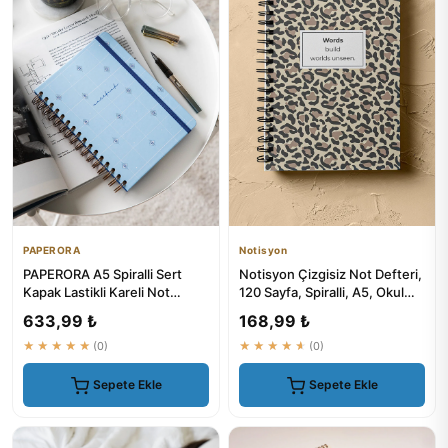
PAPERORA
Notisyon
PAPERORA A5 Spiralli Sert
Notisyon Çizgisiz Not Defteri,
Kapak Lastikli Kareli Not
120 Sayfa, Spiralli, A5, Okul
Defteri Mavi Nazar - Kale...
Defteri
633,99 ₺
168,99 ₺
★★★★★
(0)
★★★★★
(0)
Sepete Ekle
Sepete Ekle