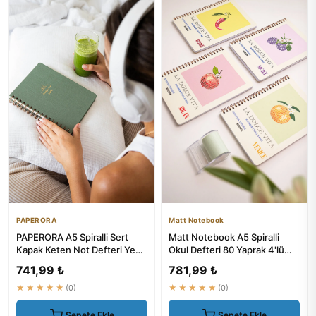
PAPERORA
Matt Notebook
PAPERORA A5 Spiralli Sert
Matt Notebook A5 Spiralli
Kapak Keten Not Defteri Yeşil
Okul Defteri 80 Yaprak 4'lü
- Düz Çizgisiz Tarihsiz
Set - Çizgili | Kalem v...
741,99 ₺
781,99 ₺
★★★★★
(0)
★★★★★
(0)
Sepete Ekle
Sepete Ekle