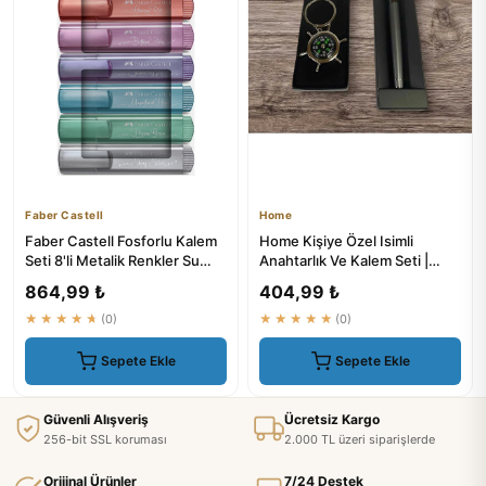
Faber Castell
Home
Faber Castell Fosforlu Kalem
Home Kişiye Özel Isimli
Seti 8'li Metalik Renkler Su
Anahtarlık Ve Kalem Seti |
Bazlı Mürekkep
Kalem Setleri
864,99 ₺
404,99 ₺
★★★★★
(0)
★★★★★
(0)
Sepete Ekle
Sepete Ekle
Güvenli Alışveriş
Ücretsiz Kargo
256-bit SSL koruması
2.000 TL üzeri siparişlerde
Orijinal Ürünler
7/24 Destek