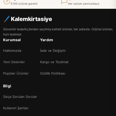
%100 orijinal garanti
Her zaman yanınızdayız
Kalemkirtasiye
Güvenilir tedarikçilerden seçilmiş kaliteli ürünler, tek adreste. Orijinal ürünler,
hızlı teslimat.
Kurumsal
Yardım
Hakkımızda
İade ve Değişim
Yeni Gelenler
Kargo ve Teslimat
Popüler Ürünler
Gizlilik Politikası
Bilgi
Sıkça Sorulan Sorular
Kullanım Şartları