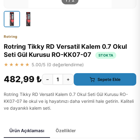
1
/
2
Rotring
Rotring Tikky RD Versatil Kalem 0.7 Okul
Seti Gül Kurusu RO-KK07-07
STOKTA
★★★★★
5.00
/5 (
0
değerlendirme)
482,99 ₺
−
+
Sepete Ekle
Rotring Tikky RD Versatil Kalem 0.7 Okul Seti Gül Kurusu RO-
KK07-07 ile okul ve iş hayatınızı daha verimli hale getirin. Kaliteli
ve dayanıklı kalem seti.
Ürün Açıklaması
Özellikler