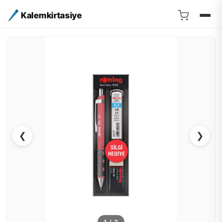
Kalemkirtasiye
❮
❯