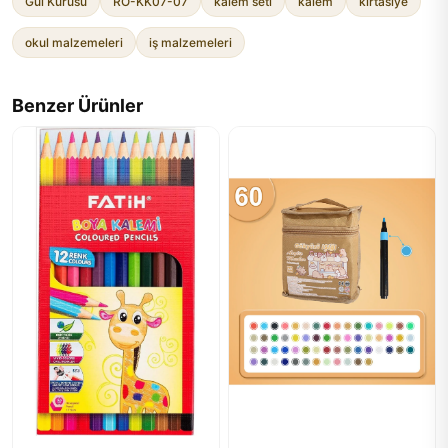
Gül Kurusu
RO-KK07-07
kalem seti
kalem
kırtasiye
okul malzemeleri
iş malzemeleri
Benzer Ürünler