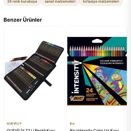
24 renk kuruboya
sanat malzemeleri
kırtasiye malzemeleri
Benzer Ürünler
QUEVİLİY
Bic
QUEVİLİY 72 Li Renkli Kuru
Bic Intensity Color Up Kuru