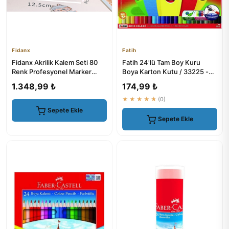
Fidanx
Fatih
Fidanx Akrilik Kalem Seti 80
Fatih 24'lü Tam Boy Kuru
Renk Profesyonel Marker
Boya Karton Kutu / 33225 -
Boya Kalem Seti
Kalem Setleri
1.348,99 ₺
174,99 ₺
★★★★★
(0)
Sepete Ekle
Sepete Ekle