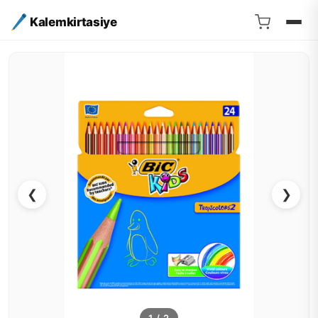
Kalemkirtasiye
❮
❯