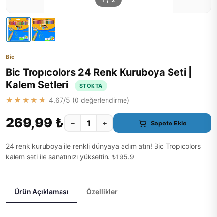
1
/
2
Bic
Bic Tropıcolors 24 Renk Kuruboya Seti |
Kalem Setleri
STOKTA
★★★★★
4.67
/5 (
0
değerlendirme)
269,99 ₺
−
+
Sepete Ekle
24 renk kuruboya ile renkli dünyaya adım atın! Bic Tropıcolors
kalem seti ile sanatınızı yükseltin. ₺195.9
Ürün Açıklaması
Özellikler