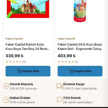
Faber Castell
Faber Castell
Faber Castell Karton Kutu
Faber Castell 24'lü Kuru Boya
Kuru Boya Tam Boy 24 Renk
Kalem Seti - Ergonomik Tutuş
116324 5171
330,99 ₺
403,99 ₺
★★★★★
(0)
★★★★★
(0)
Sepete Ekle
Sepete Ekle
Güvenli Alışveriş
Ücretsiz Kargo
256-bit SSL koruması
2.000 TL üzeri siparişlerde
Orijinal Ürünler
7/24 Destek
%100 orijinal garanti
Her zaman yanınızdayız