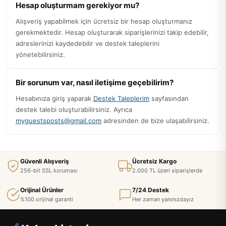
Hesap oluşturmam gerekiyor mu?
Alışveriş yapabilmek için ücretsiz bir hesap oluşturmanız
gerekmektedir. Hesap oluşturarak siparişlerinizi takip edebilir,
adreslerinizi kaydedebilir ve destek taleplerini
yönetebilirsiniz.
Bir sorunum var, nasıl iletişime geçebilirim?
Hesabınıza giriş yaparak
Destek Taleplerim
sayfasından
destek talebi oluşturabilirsiniz. Ayrıca
myguestsposts@gmail.com
adresinden de bize ulaşabilirsiniz.
Güvenli Alışveriş
Ücretsiz Kargo
256-bit SSL koruması
2.000 TL üzeri siparişlerde
Orijinal Ürünler
7/24 Destek
%100 orijinal garanti
Her zaman yanınızdayız