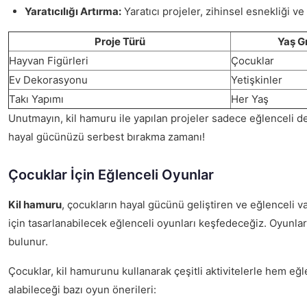
Yaratıcılığı Artırma:
Yaratıcı projeler, zihinsel esnekliği ve
Proje Türü
Yaş G
Hayvan Figürleri
Çocuklar
Ev Dekorasyonu
Yetişkinler
Takı Yapımı
Her Yaş
Unutmayın, kil hamuru ile yapılan projeler sadece eğlenceli d
hayal gücünüzü serbest bırakma zamanı!
Çocuklar İçin Eğlenceli Oyunlar
Kil hamuru
, çocukların hayal gücünü geliştiren ve eğlenceli v
için tasarlanabilecek eğlenceli oyunları keşfedeceğiz. Oyunl
bulunur.
Çocuklar, kil hamurunu kullanarak çeşitli aktivitelerle hem e
alabileceği bazı oyun önerileri: