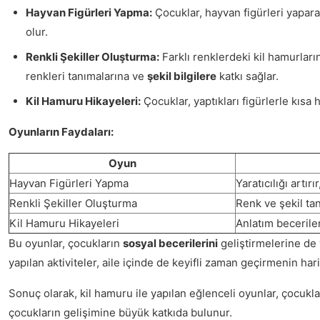
Hayvan Figürleri Yapma:
Çocuklar, hayvan figürleri yaparak
olur.
Renkli Şekiller Oluşturma:
Farklı renklerdeki kil hamurların
renkleri tanımalarına ve
şekil bilgilere
katkı sağlar.
Kil Hamuru Hikayeleri:
Çocuklar, yaptıkları figürlerle kısa 
Oyunların Faydaları:
Oyun
Hayvan Figürleri Yapma
Yaratıcılığı artırı
Renkli Şekiller Oluşturma
Renk ve şekil tan
Kil Hamuru Hikayeleri
Anlatım beceriler
Bu oyunlar, çocukların
sosyal becerilerini
geliştirmelerine de y
yapılan aktiviteler, aile içinde de keyifli zaman geçirmenin hari
Sonuç olarak, kil hamuru ile yapılan eğlenceli oyunlar, çocukl
çocukların gelişimine büyük katkıda bulunur.