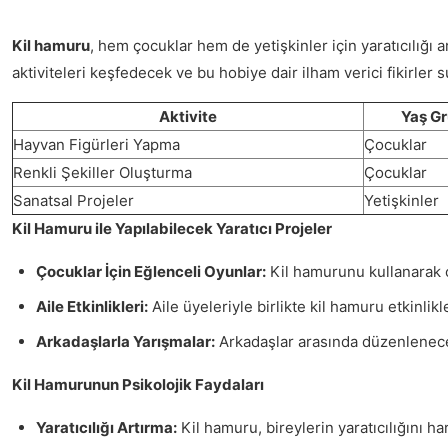
Kil hamuru
, hem çocuklar hem de yetişkinler için yaratıcılığı 
aktiviteleri keşfedecek ve bu hobiye dair ilham verici fikirler s
Aktivite
Yaş G
Hayvan Figürleri Yapma
Çocuklar
Renkli Şekiller Oluşturma
Çocuklar
Sanatsal Projeler
Yetişkinler
Kil Hamuru ile Yapılabilecek Yaratıcı Projeler
Çocuklar İçin Eğlenceli Oyunlar:
Kil hamurunu kullanarak çe
Aile Etkinlikleri:
Aile üyeleriyle birlikte kil hamuru etkinlik
Arkadaşlarla Yarışmalar:
Arkadaşlar arasında düzenlenecek 
Kil Hamurunun Psikolojik Faydaları
Yaratıcılığı Artırma:
Kil hamuru, bireylerin yaratıcılığını ha