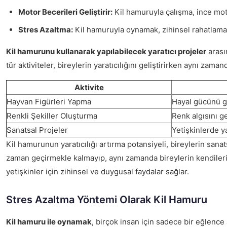
Motor Becerileri Geliştirir:
Kil hamuruyla çalışma, ince mot
Stres Azaltma:
Kil hamuruyla oynamak, zihinsel rahatlama 
Kil hamurunu kullanarak yapılabilecek yaratıcı projeler
arasın
tür aktiviteler, bireylerin yaratıcılığını geliştirirken aynı zam
Aktivite
Hayvan Figürleri Yapma
Hayal gücünü ge
Renkli Şekiller Oluşturma
Renk algısını ge
Sanatsal Projeler
Yetişkinlerde ya
Kil hamurunun yaratıcılığı artırma potansiyeli, bireylerin sanats
zaman geçirmekle kalmayıp, aynı zamanda bireylerin kendileri
yetişkinler için zihinsel ve duygusal faydalar sağlar.
Stres Azaltma Yöntemi Olarak Kil Hamuru
Kil hamuru ile oynamak
, birçok insan için sadece bir eğlence