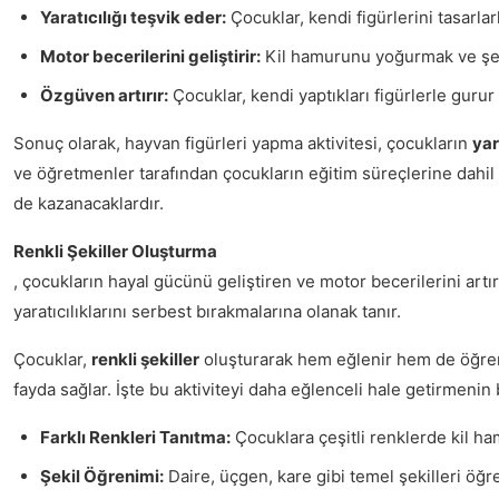
Yaratıcılığı teşvik eder:
Çocuklar, kendi figürlerini tasarlark
Motor becerilerini geliştirir:
Kil hamurunu yoğurmak ve şeki
Özgüven artırır:
Çocuklar, kendi yaptıkları figürlerle gurur 
Sonuç olarak, hayvan figürleri yapma aktivitesi, çocukların
yar
ve öğretmenler tarafından çocukların eğitim süreçlerine dahi
de kazanacaklardır.
Renkli Şekiller Oluşturma
, çocukların hayal gücünü geliştiren ve motor becerilerini artıra
yaratıcılıklarını serbest bırakmalarına olanak tanır.
Çocuklar,
renkli şekiller
oluşturarak hem eğlenir hem de öğrenirl
fayda sağlar. İşte bu aktiviteyi daha eğlenceli hale getirmenin b
Farklı Renkleri Tanıtma:
Çocuklara çeşitli renklerde kil ha
Şekil Öğrenimi:
Daire, üçgen, kare gibi temel şekilleri öğre