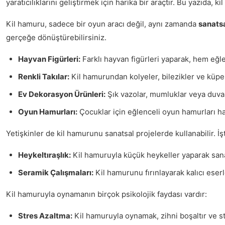
yaratıcılıklarını geliştirmek için harika bir araçtır. Bu yazıda,
Kil hamuru, sadece bir oyun aracı değil, aynı zamanda
sanatsa
gerçeğe dönüştürebilirsiniz.
Hayvan Figürleri:
Farklı hayvan figürleri yaparak, hem eğle
Renkli Takılar:
Kil hamurundan kolyeler, bilezikler ve küpel
Ev Dekorasyon Ürünleri:
Şık vazolar, mumluklar veya duvar 
Oyun Hamurları:
Çocuklar için eğlenceli oyun hamurları haz
Yetişkinler de kil hamurunu sanatsal projelerde kullanabilir. İş
Heykeltıraşlık:
Kil hamuruyla küçük heykeller yaparak sanat
Seramik Çalışmaları:
Kil hamurunu fırınlayarak kalıcı eserle
Kil hamuruyla oynamanın birçok psikolojik faydası vardır:
Stres Azaltma:
Kil hamuruyla oynamak, zihni boşaltır ve str