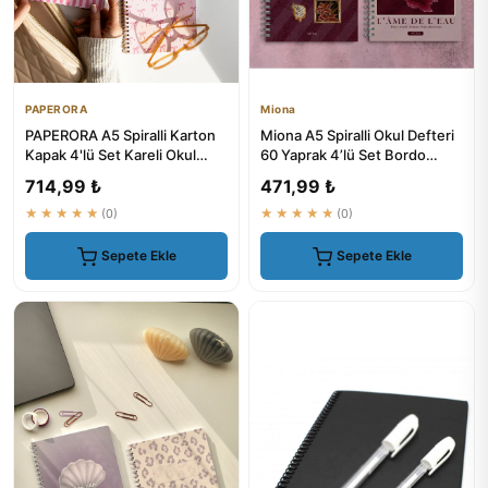
PAPERORA
Miona
PAPERORA A5 Spiralli Karton
Miona A5 Spiralli Okul Defteri
Kapak 4'lü Set Kareli Okul
60 Yaprak 4’lü Set Bordo
Defteri 80 Yaprak - De...
Temalı
714,99 ₺
471,99 ₺
★★★★★
(0)
★★★★★
(0)
Sepete Ekle
Sepete Ekle