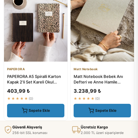
PAPERORA
Matt Notebook
PAPERORA A5 Spiralli Karton
Matt Notebook Bebek Anı
Kapak 2’li Set Kareli Okul
Defteri ve Anne Hamile
Defteri 80 Yaprak, Der...
Günlüğü Fotoğraf Albümü
403,99 ₺
3.238,99 ₺
★★★★★
(0)
★★★★★
(0)
Sepete Ekle
Sepete Ekle
Güvenli Alışveriş
Ücretsiz Kargo
256-bit SSL koruması
2.000 TL üzeri siparişlerde