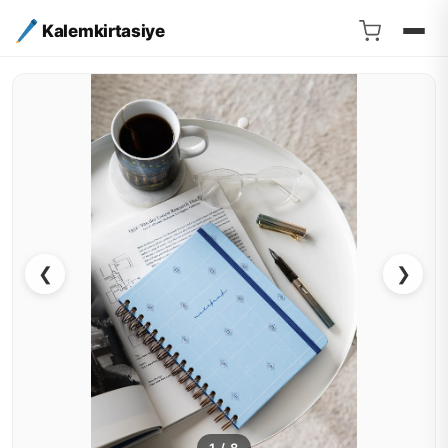
Kalemkirtasiye
❮
❯