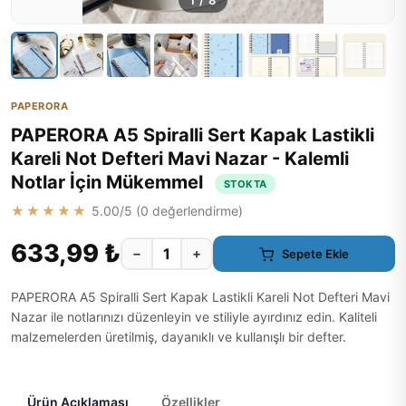
1
/
8
PAPERORA
PAPERORA A5 Spiralli Sert Kapak Lastikli
Kareli Not Defteri Mavi Nazar - Kalemli
Notlar İçin Mükemmel
STOKTA
★★★★★
5.00
/5 (
0
değerlendirme)
633,99 ₺
−
+
Sepete Ekle
PAPERORA A5 Spiralli Sert Kapak Lastikli Kareli Not Defteri Mavi
Nazar ile notlarınızı düzenleyin ve stiliyle ayırdınız edin. Kaliteli
malzemelerden üretilmiş, dayanıklı ve kullanışlı bir defter.
Ürün Açıklaması
Özellikler