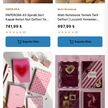
PAPERORA
Matt Notebook
PAPERORA A5 Spiralli Sert
Matt Notebook Yemek Tarif
Kapak Keten Not Defteri Yeşil
Defteri | Lezzetli Yemekler
- Düz Çizgisiz Tarihsiz
İçin Not Defteri
741,99 ₺
997,99 ₺
★★★★★
(0)
★★★★★
(0)
Sepete Ekle
Sepete Ekle