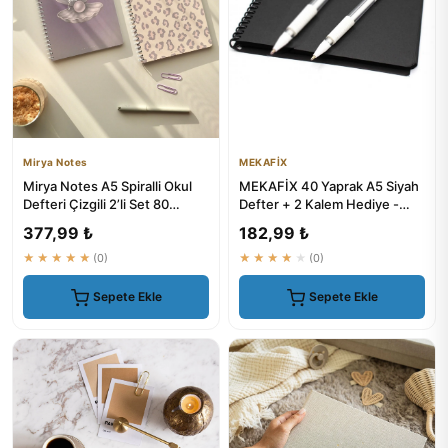
Mirya Notes
MEKAFİX
Mirya Notes A5 Spiralli Okul
MEKAFİX 40 Yaprak A5 Siyah
Defteri Çizgili 2’li Set 80
Defter + 2 Kalem Hediye -
Yaprak Leopar-Deniz ...
Kalemli Notlar İçin Ideal
377,99 ₺
182,99 ₺
★★★★★
(0)
★★★★★
(0)
Sepete Ekle
Sepete Ekle