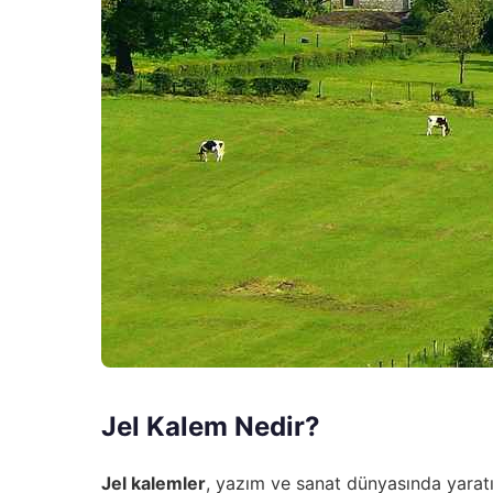
Jel Kalem Nedir?
Jel kalemler
, yazım ve sanat dünyasında yaratıc