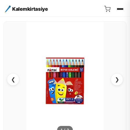
Kalemkirtasiye
❮
❯