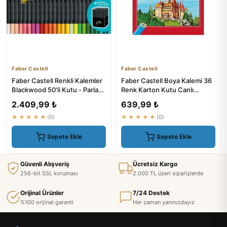
Faber Castell
Faber Castell
Faber Castell Renkli Kalemler
Faber Castell Boya Kalemi 36
Blackwood 50'li Kutu - Parlak
Renk Karton Kutu Canlı
Renkler
Renkler Kırılmaya Dayanık...
2.409,99 ₺
639,99 ₺
★★★★★
(0)
★★★★★
(0)
Sepete Ekle
Sepete Ekle
Güvenli Alışveriş
Ücretsiz Kargo
256-bit SSL koruması
2.000 TL üzeri siparişlerde
Orijinal Ürünler
7/24 Destek
%100 orijinal garanti
Her zaman yanınızdayız