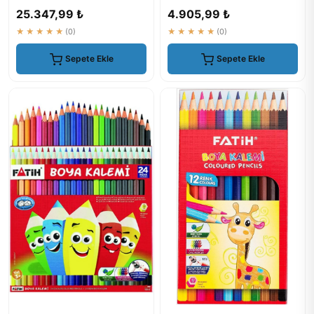
Ahşap Kutu
Profesyonel Sanatçılar ...
25.347,99 ₺
4.905,99 ₺
★★★★★
(0)
★★★★★
(0)
Sepete Ekle
Sepete Ekle