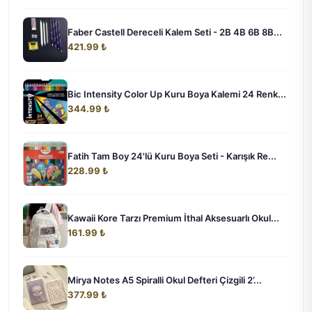
Faber Castell Dereceli Kalem Seti - 2B 4B 6B 8B...
421.99 ₺
Bic Intensity Color Up Kuru Boya Kalemi 24 Renk...
344.99 ₺
Fatih Tam Boy 24'lü Kuru Boya Seti - Karışık Re...
228.99 ₺
Kawaii Kore Tarzı Premium İthal Aksesuarlı Okul...
161.99 ₺
Mirya Notes A5 Spiralli Okul Defteri Çizgili 2’...
377.99 ₺