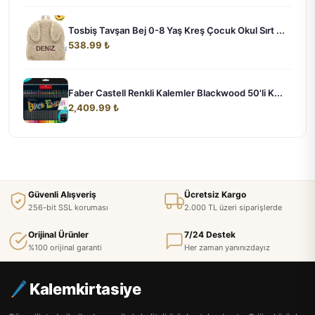
Tosbiş Tavşan Bej 0-8 Yaş Kreş Çocuk Okul Sırt ...
538.99 ₺
Faber Castell Renkli Kalemler Blackwood 50'li K...
2,409.99 ₺
Güvenli Alışveriş
Ücretsiz Kargo
256-bit SSL koruması
2.000 TL üzeri siparişlerde
Orijinal Ürünler
7/24 Destek
%100 orijinal garanti
Her zaman yanınızdayız
Kalemkirtasiye