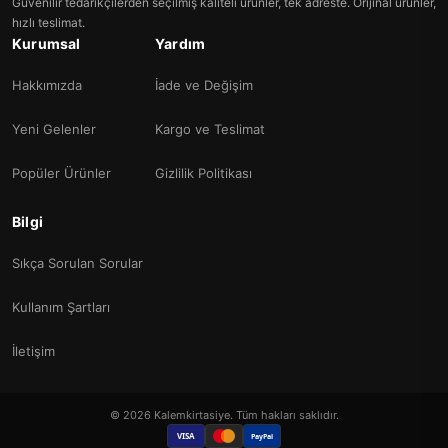
Güvenilir tedarikçilerden seçilmiş kaliteli ürünler, tek adreste. Orijinal ürünler,
hızlı teslimat.
Kurumsal
Yardım
Hakkımızda
İade ve Değişim
Yeni Gelenler
Kargo ve Teslimat
Popüler Ürünler
Gizlilik Politikası
Bilgi
Sıkça Sorulan Sorular
Kullanım Şartları
İletişim
© 2026 Kalemkirtasiye. Tüm hakları saklıdır.
VISA
PayPal