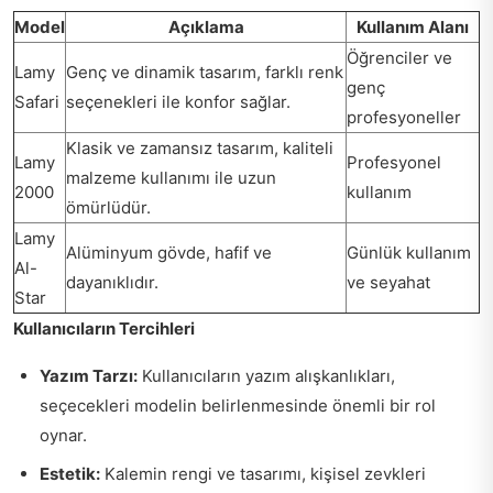
Model
Açıklama
Kullanım Alanı
Öğrenciler ve
Lamy
Genç ve dinamik tasarım, farklı renk
genç
Safari
seçenekleri ile konfor sağlar.
profesyoneller
Klasik ve zamansız tasarım, kaliteli
Lamy
Profesyonel
malzeme kullanımı ile uzun
2000
kullanım
ömürlüdür.
Lamy
Alüminyum gövde, hafif ve
Günlük kullanım
Al-
dayanıklıdır.
ve seyahat
Star
Kullanıcıların Tercihleri
Yazım Tarzı:
Kullanıcıların yazım alışkanlıkları,
seçecekleri modelin belirlenmesinde önemli bir rol
oynar.
Estetik:
Kalemin rengi ve tasarımı, kişisel zevkleri