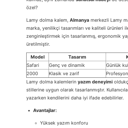
özel?
Lamy dolma kalem,
Almanya
merkezli Lamy mar
marka, yenilikçi tasarımları ve kaliteli ürünleri
zenginleştirmek için tasarlanmış, ergonomik yap
üretilmiştir.
Model
Tasarım
Safari
Genç ve dinamik
Günlük ku
2000
Klasik ve zarif
Profesyon
Lamy dolma kalemlerin
yazım deneyimi
oldukça
stillerine uygun olarak tasarlanmıştır. Kullanıcı
yazarken kendilerini daha iyi ifade edebilirler.
Avantajlar:
Yüksek yazım konforu