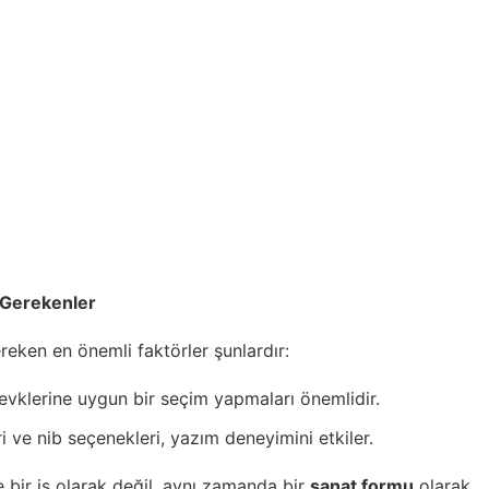
 Gerekenler
ken en önemli faktörler şunlardır:
 zevklerine uygun bir seçim yapmaları önemlidir.
ri ve nib seçenekleri, yazım deneyimini etkiler.
bir iş olarak değil, aynı zamanda bir
sanat formu
olarak