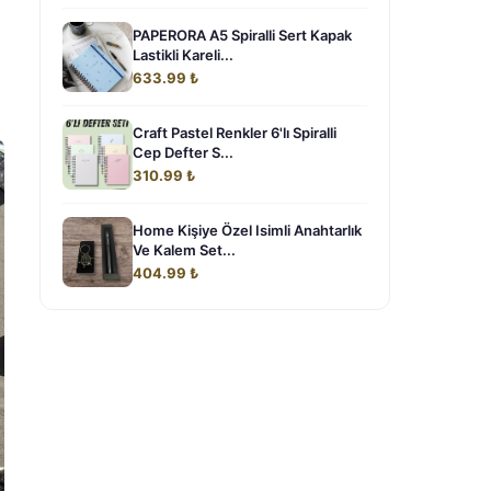
PAPERORA A5 Spiralli Sert Kapak
Lastikli Kareli...
633.99 ₺
Craft Pastel Renkler 6'lı Spiralli
Cep Defter S...
310.99 ₺
Home Kişiye Özel Isimli Anahtarlık
Ve Kalem Set...
404.99 ₺