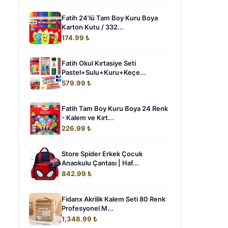
Fatih 24'lü Tam Boy Kuru Boya
Karton Kutu / 332...
174.99 ₺
Fatih Okul Kırtasiye Seti
Pastel+Sulu+Kuru+Keçe...
579.99 ₺
Fatih Tam Boy Kuru Boya 24 Renk
- Kalem ve Kırt...
226.99 ₺
Store Spider Erkek Çocuk
Anaokulu Çantası | Haf...
842.99 ₺
Fidanx Akrilik Kalem Seti 80 Renk
Profesyonel M...
1,348.99 ₺