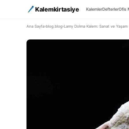
Kalemkirtasiye
Kalemler
Defterler
Ofis 
Ana Sayfa
›
blog.blog
›
Lamy Dolma Kalem: Sanat ve Yaşam 