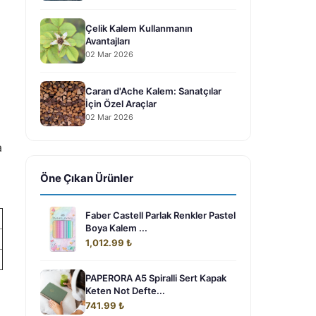
Çelik Kalem Kullanmanın
Avantajları
02 Mar 2026
Caran d'Ache Kalem: Sanatçılar
İçin Özel Araçlar
02 Mar 2026
a
Öne Çıkan Ürünler
Faber Castell Parlak Renkler Pastel
Boya Kalem ...
1,012.99 ₺
PAPERORA A5 Spiralli Sert Kapak
Keten Not Defte...
741.99 ₺