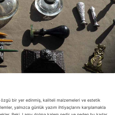
zgü bir yer edinmiş, kaliteli malzemeleri ve estetik
alemler, yalnızca günlük yazım ihtiyaçlarını karşılamakla
ekler. Peki, Lamy dolma kalem nedir ve neden bu kadar