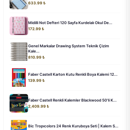
633.99 ₺
Midilli Not Defteri 120 Sayfa Kurdelalı Okul De...
172.99 ₺
Genel Markalar Drawing System Teknik Çizim
Kale...
810.99 ₺
Faber Castell Karton Kutu Renkli Boya Kalemi 12...
139.99 ₺
Faber Castell Renkli Kalemler Blackwood 50'li K...
2,409.99 ₺
Bic Tropıcolors 24 Renk Kuruboya Seti | Kalem S...