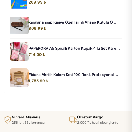
269.99 ₺
karalar ahşap Kişiye Özel İsimli Ahşap Kutulu Ö...
806.99 ₺
PAPERORA A5 Spiralli Karton Kapak 4'lü Set Kare...
714.99 ₺
Fidanx Akrilik Kalem Seti 100 Renk Profesyonel ...
1,755.99 ₺
Güvenli Alışveriş
Ücretsiz Kargo
256-bit SSL koruması
2.000 TL üzeri siparişlerde