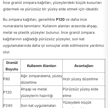
İnce granül zımpara kağıtları, yüzeylerdeki küçük kusurları
gidermek ve pürüzsüz bir yüzey elde etmek için idealdir.
Bu zımpara kağıtları, genellikle
P120
ve daha ince
numaralarla tanımlanır. Kullanım alanları arasında ahşap,
metal ve plastik yüzeyler bulunur. İnce granül zımpara
kağıtlarının sağladığı pürüzsüz yüzeyler, son kat
uygulamalarında daha iyi sonuçlar elde edilmesine yardımcı
olur.
Granül
Kullanım Alanları
Avantajları
Boyutu
Ağır zımparalama, yüzey
P80
Hızlı yüzey düzeltme
düzeltme
Ahşap ve metal
Pürüzsüz yüzey elde
P120
yüzeylerin hazırlığı
etme
Yüzeydeki küçük
P240
Son kat uygulamaları