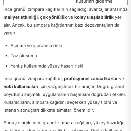
kusurları giderme
İnce granül zımpara kağıtlarının sağladığı avantajlar arasında
maliyet etkinliği
,
çok yönlülük
ve
kolay ulaşılabilirlik
yer
alır. Ancak, bu zımpara kağıtlarının bazı dezavantajları da
vardır:
Aşınma ve yıpranma riski
Toz oluşumu
Yanlış kullanımda yüzey hasarı riski
İnce granül zımpara kağıtları,
profesyonel zanaatkarlar
ve
hobi kullanıcıları
için vazgeçilmez bir araçtır. Doğru granül
boyutunu seçmek, uygulamanın başarısını doğrudan etkiler.
Kullanıcıların, zımpara kağıdını seçerken yüzey tipini ve
istenen sonuçları dikkate almaları önemlidir.
Sonuç olarak, ince granül zımpara kağıtları, yüzey hazırlığı
ve bitirme işlemlerinde kritik bir rol oynar. Doğru kullanım