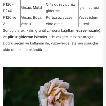
P120-
Orta düzey pürüz
Ahşap, Metal
İşlem süresi
P240
giderme
P120 ve
Ahşap, Boya,
Pürüzsüz yüzey
Yavaş işlem
Altı
Vernik
elde etme
süresi
Sonuç olarak, kalın granül zımpara kağıtları,
yüzey hazırlığı
ve
pürüz giderme
işlemlerinde vazgeçilmez bir araçtır.
Doğru seçim ve kullanım ile, yüzeylerde istenen sonuçları
elde etmek mümkündür.