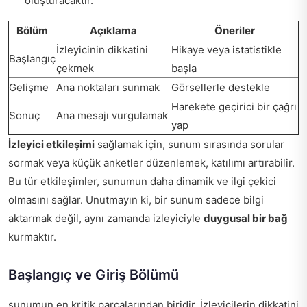
oluşturacaktır.
Bölüm
Açıklama
Öneriler
İzleyicinin dikkatini
Hikaye veya istatistikle
Başlangıç
çekmek
başla
Gelişme
Ana noktaları sunmak
Görsellerle destekle
Harekete geçirici bir çağrı
Sonuç
Ana mesajı vurgulamak
yap
İzleyici etkileşimi
sağlamak için, sunum sırasında sorular
sormak veya küçük anketler düzenlemek, katılımı artırabilir.
Bu tür etkileşimler, sunumun daha dinamik ve ilgi çekici
olmasını sağlar. Unutmayın ki, bir sunum sadece bilgi
aktarmak değil, aynı zamanda izleyiciyle
duygusal bir bağ
kurmaktır.
Başlangıç ve Giriş Bölümü
sunumun en kritik parçalarından biridir. İzleyicilerin dikkatini