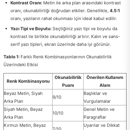
Kontrast Oranı:
Metin ile arka plan arasındaki kontrast
oranı, okunabilirliği doğrudan etkiler. Genellikle,
4.5:1
oranı, yazıların rahat okunması için ideal kabul edilir.
Yazı Tipi ve Boyutu:
Seçtiğiniz yazı tipi ve boyutu da
kontrast ile birlikte okunabilirliği artırır. Kalın ve sans-
serif yazı tipleri, ekran üzerinde daha iyi görünür.
Tablo 1:
Farklı Renk Kombinasyonlarının Okunabilirlik
Üzerindeki Etkisi
Okunabilirlik
Önerilen Kullanım
Renk Kombinasyonu
Puanı
Alanı
Beyaz Metin, Siyah
Başlıklar ve
9/10
Arka Plan
Vurgulamalar
Siyah Metin, Beyaz
Genel Metin ve
10/10
Arka Plan
Paragraflar
Kırmızı Metin, Beyaz
Uyarılar ve Dikkat
7/10