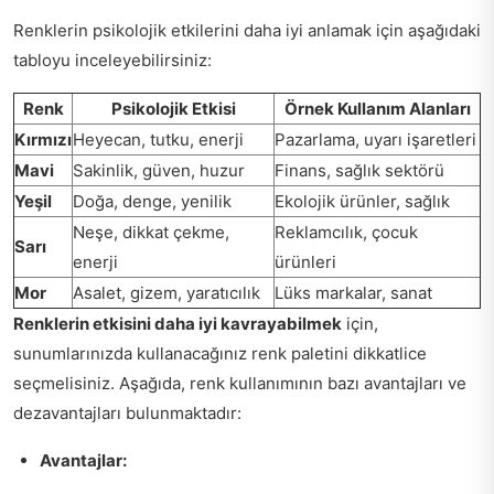
Renklerin psikolojik etkilerini daha iyi anlamak için aşağıdaki
tabloyu inceleyebilirsiniz:
Renk
Psikolojik Etkisi
Örnek Kullanım Alanları
Kırmızı
Heyecan, tutku, enerji
Pazarlama, uyarı işaretleri
Mavi
Sakinlik, güven, huzur
Finans, sağlık sektörü
Yeşil
Doğa, denge, yenilik
Ekolojik ürünler, sağlık
Neşe, dikkat çekme,
Reklamcılık, çocuk
Sarı
enerji
ürünleri
Mor
Asalet, gizem, yaratıcılık
Lüks markalar, sanat
Renklerin etkisini daha iyi kavrayabilmek
için,
sunumlarınızda kullanacağınız renk paletini dikkatlice
seçmelisiniz. Aşağıda, renk kullanımının bazı avantajları ve
dezavantajları bulunmaktadır:
Avantajlar: