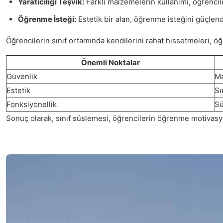
Yaratıcılığı Teşvik:
Farklı malzemelerin kullanımı, öğrenciler
Öğrenme İsteği:
Estetik bir alan, öğrenme isteğini güçlendi
Öğrencilerin sınıf ortamında kendilerini rahat hissetmeleri, ö
Önemli Noktalar
Güvenlik
Ma
Estetik
Sı
Fonksiyonellik
Sü
Sonuç olarak, sınıf süslemesi, öğrencilerin öğrenme motivasyo