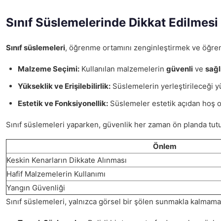
Sınıf Süslemelerinde Dikkat Edilmesi
Sınıf süslemeleri
, öğrenme ortamını zenginleştirmek ve öğrenci
Malzeme Seçimi:
Kullanılan malzemelerin
güvenli
ve
sağl
Yükseklik ve Erişilebilirlik:
Süslemelerin yerleştirileceği y
Estetik ve Fonksiyonellik:
Süslemeler estetik açıdan hoş 
Sınıf süslemeleri yaparken, güvenlik her zaman ön planda tutul
Önlem
Keskin Kenarların Dikkate Alınması
Hafif Malzemelerin Kullanımı
Yangın Güvenliği
Sınıf süslemeleri, yalnızca görsel bir şölen sunmakla kalma