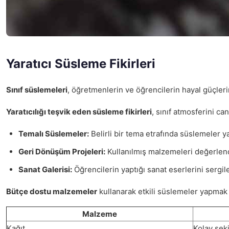
Yaratıcı Süsleme Fikirleri
Sınıf süslemeleri
, öğretmenlerin ve öğrencilerin hayal güçlerin
Yaratıcılığı teşvik eden süsleme fikirleri
, sınıf atmosferini ca
Temalı Süslemeler:
Belirli bir tema etrafında süslemeler y
Geri Dönüşüm Projeleri:
Kullanılmış malzemeleri değerlendir
Sanat Galerisi:
Öğrencilerin yaptığı sanat eserlerini sergiley
Bütçe dostu malzemeler
kullanarak etkili süslemeler yapmak
Malzeme
Kağıt
Kolay şeki