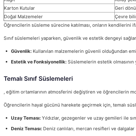
Karton Kutular
Geri dönüş
Doğal Malzemeler
Çevre bili
Öğrencilerin süsleme sürecine katılması, onların kendilerini if
Sınıf süslemeleri yaparken, güvenlik ve estetik dengeyi sağla
Güvenlik:
Kullanılan malzemelerin güvenli olduğundan emin
Estetik ve Fonksiyonellik:
Süslemelerin estetik olmasının ya
Temalı Sınıf Süslemeleri
, eğitim ortamlarının atmosferini değiştiren ve öğrencilerin mot
Öğrencilerin hayal gücünü harekete geçirmek için, temalı süsle
Uzay Teması:
Yıldızlar, gezegenler ve uzay gemileri ile sını
Deniz Teması:
Deniz canlıları, mercan resifleri ve dalgalar 