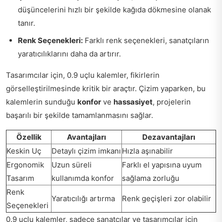
düşüncelerini hızlı bir şekilde kağıda dökmesine olanak
tanır.
Renk Seçenekleri:
Farklı renk seçenekleri, sanatçıların
yaratıcılıklarını daha da artırır.
Tasarımcılar için, 0.9 uçlu kalemler, fikirlerin
görselleştirilmesinde kritik bir araçtır. Çizim yaparken, bu
kalemlerin sunduğu
konfor
ve
hassasiyet
, projelerin
başarılı bir şekilde tamamlanmasını sağlar.
Özellik
Avantajları
Dezavantajları
Keskin Uç
Detaylı çizim imkanı
Hızla aşınabilir
Ergonomik
Uzun süreli
Farklı el yapısına uyum
Tasarım
kullanımda konfor
sağlama zorluğu
Renk
Yaratıcılığı artırma
Renk geçişleri zor olabilir
Seçenekleri
0.9 uçlu kalemler, sadece sanatçılar ve tasarımcılar için