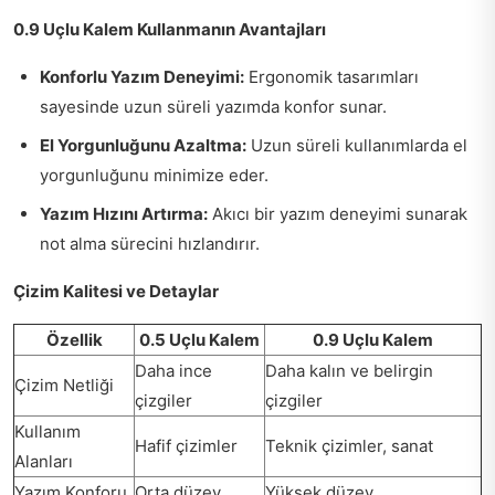
0.9 Uçlu Kalem Kullanmanın Avantajları
Konforlu Yazım Deneyimi:
Ergonomik tasarımları
sayesinde uzun süreli yazımda konfor sunar.
El Yorgunluğunu Azaltma:
Uzun süreli kullanımlarda el
yorgunluğunu minimize eder.
Yazım Hızını Artırma:
Akıcı bir yazım deneyimi sunarak
not alma sürecini hızlandırır.
Çizim Kalitesi ve Detaylar
Özellik
0.5 Uçlu Kalem
0.9 Uçlu Kalem
Daha ince
Daha kalın ve belirgin
Çizim Netliği
çizgiler
çizgiler
Kullanım
Hafif çizimler
Teknik çizimler, sanat
Alanları
Yazım Konforu
Orta düzey
Yüksek düzey