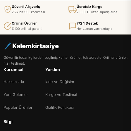
Güvenli Alışveriş
Ücretsiz Kargo
256-bit SSL koruması
2.000 TL üzeri siparişlerde
Orijinal Ürünler
7/24 Destek
%100 orijinal garanti
Her zaman yanınızdayız
Kalemkirtasiye
Güvenilir tedarikçilerden seçilmiş kaliteli ürünler, tek adreste. Orijinal ürünler,
hızlı teslimat.
Kurumsal
Yardım
Hakkımızda
İade ve Değişim
Yeni Gelenler
Kargo ve Teslimat
Popüler Ürünler
Gizlilik Politikası
Bilgi