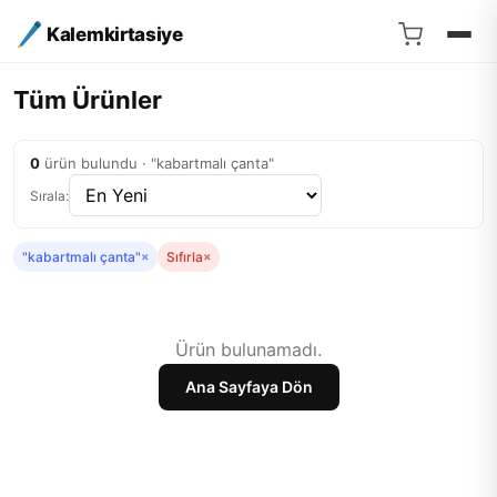
Kalemkirtasiye
Tüm Ürünler
0
ürün bulundu · "kabartmalı çanta"
Sırala:
"kabartmalı çanta"
×
Sıfırla
×
Ürün bulunamadı.
Ana Sayfaya Dön