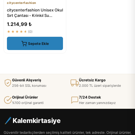
citycenterfashion
citycenterfashion Unisex Okul
Sırt Çantası - Krinkıl Su
Geçirmez Kumaş - Büyü...
1.214,99 ₺
★★★★★
(0)
Sepete Ekle
Güvenli Alışveriş
Ücretsiz Kargo
256-bit SSL koruması
2.000 TL üzeri siparişlerde
Orijinal Ürünler
7/24 Destek
%100 orijinal garanti
Her zaman yanınızdayız
Kalemkirtasiye
Güvenilir tedarikçilerden seçilmiş kaliteli ürünler, tek adreste. Orijinal ürünler,