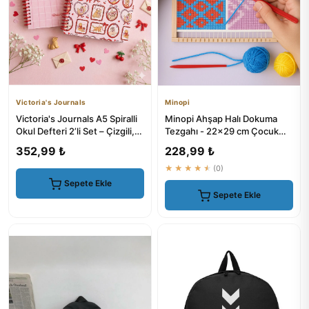
Victoria's Journals
Minopi
Victoria's Journals A5 Spiralli
Minopi Ahşap Halı Dokuma
Okul Defteri 2’li Set – Çizgili,
Tezgahı - 22x29 cm Çocuk
Soft Touch K...
Hobi Seti
352,99 ₺
228,99 ₺
★★★★★
(0)
Sepete Ekle
Sepete Ekle