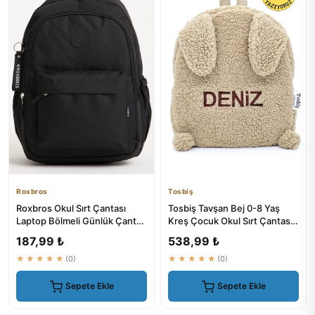
Roxbros
Tosbiş
Roxbros Okul Sırt Çantası
Tosbiş Tavşan Bej 0-8 Yaş
Laptop Bölmeli Günlük Çanta
Kreş Çocuk Okul Sırt Çantası
Siyah Ilkokul-Ortakul-Lise
Peluş - ₺239.9
187,99 ₺
538,99 ₺
★★★★★
(0)
★★★★★
(0)
Sepete Ekle
Sepete Ekle