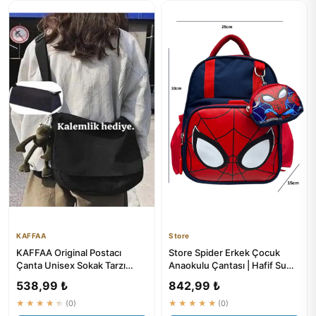
KAFFAA
Store
KAFFAA Original Postacı
Store Spider Erkek Çocuk
Çanta Unisex Sokak Tarzı
Anaokulu Çantası | Hafif Su
Kalemlik Hediye - ₺149.9
Geçirmez Mini Okul Çantası
538,99 ₺
842,99 ₺
★★★★★
(0)
★★★★★
(0)