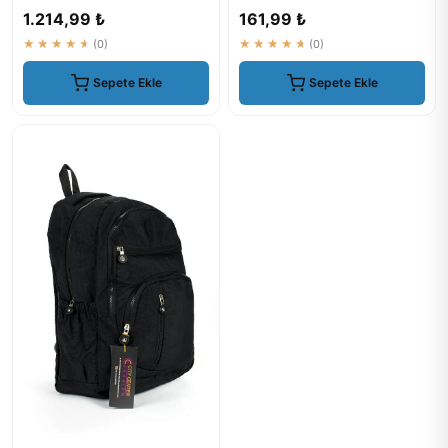
Boy Çok Gözlü Okul Ve Seya...
Sırt Çantası - ₺1099
1.214,99 ₺
161,99 ₺
★★★★★
(0)
★★★★★
(0)
Sepete Ekle
Sepete Ekle