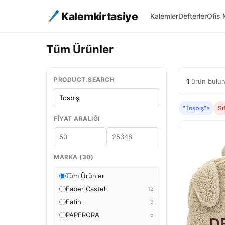
Kalemkirtasiye
Kalemler
Defterler
Ofis 
Tüm Ürünler
PRODUCT.SEARCH
1
ürün bulun
"Tosbiş"
×
Sı
FIYAT ARALIĞI
MARKA (30)
Tüm Ürünler
Faber Castell
12
Fatih
9
PAPERORA
5