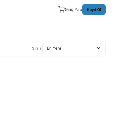
Giriş Yap
Kayıt Ol
Sırala: