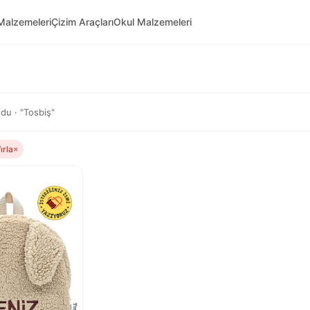
Malzemeleri
Çizim Araçları
Okul Malzemeleri
du · "Tosbiş"
fırla
×