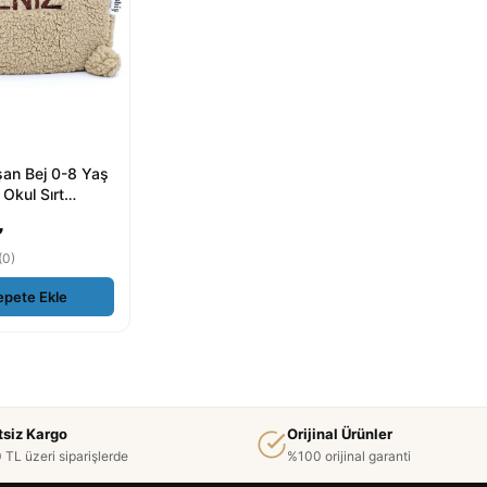
şan Bej 0-8 Yaş
Okul Sırt
uş - ₺239.9
₺
(0)
epete Ekle
tsiz Kargo
Orijinal Ürünler
 TL üzeri siparişlerde
%100 orijinal garanti