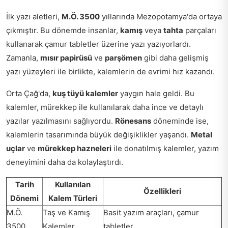
İlk yazı aletleri,
M.Ö. 3500
yıllarında Mezopotamya'da ortaya
çıkmıştır. Bu dönemde insanlar,
kamış
veya
tahta
parçaları
kullanarak çamur tabletler üzerine yazı yazıyorlardı.
Zamanla,
mısır papirüsü
ve
parşömen
gibi daha gelişmiş
yazı yüzeyleri ile birlikte, kalemlerin de evrimi hız kazandı.
Orta Çağ'da,
kuş tüyü kalemler
yaygın hale geldi. Bu
kalemler, mürekkep ile kullanılarak daha ince ve detaylı
yazılar yazılmasını sağlıyordu.
Rönesans
döneminde ise,
kalemlerin tasarımında büyük değişiklikler yaşandı.
Metal
uçlar
ve
mürekkep hazneleri
ile donatılmış kalemler, yazım
deneyimini daha da kolaylaştırdı.
Tarih
Kullanılan
Özellikleri
Dönemi
Kalem Türleri
M.Ö.
Taş ve Kamış
Basit yazım araçları, çamur
3500
Kalemler
tabletler