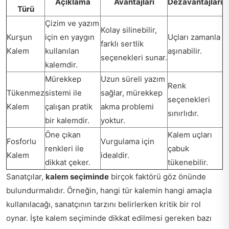
Açıklama
Avantajları
Dezavantajları
Türü
Çizim ve yazım
Kolay silinebilir,
Kurşun
için en yaygın
Uçları zamanla
farklı sertlik
Kalem
kullanılan
aşınabilir.
seçenekleri sunar.
kalemdir.
Mürekkep
Uzun süreli yazım
Renk
Tükenmez
sistemi ile
sağlar, mürekkep
seçenekleri
Kalem
çalışan pratik
akma problemi
sınırlıdır.
bir kalemdir.
yoktur.
Öne çıkan
Kalem uçları
Fosforlu
Vurgulama için
renkleri ile
çabuk
Kalem
idealdir.
dikkat çeker.
tükenebilir.
Sanatçılar,
kalem seçiminde
birçok faktörü göz önünde
bulundurmalıdır. Örneğin, hangi tür kalemin hangi amaçla
kullanılacağı, sanatçının tarzını belirlerken kritik bir rol
oynar. İşte kalem seçiminde dikkat edilmesi gereken bazı