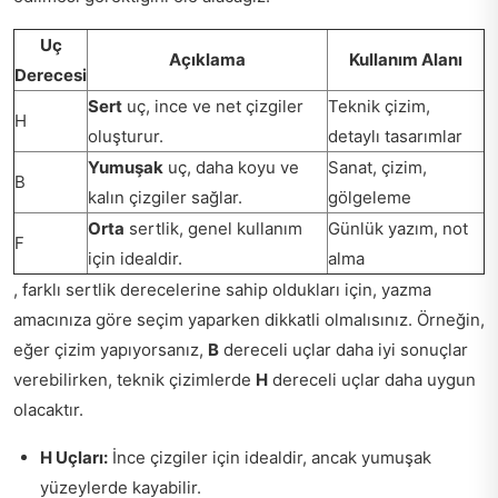
Uç
Açıklama
Kullanım Alanı
Derecesi
Sert
uç, ince ve net çizgiler
Teknik çizim,
H
oluşturur.
detaylı tasarımlar
Yumuşak
uç, daha koyu ve
Sanat, çizim,
B
kalın çizgiler sağlar.
gölgeleme
Orta
sertlik, genel kullanım
Günlük yazım, not
F
için idealdir.
alma
, farklı sertlik derecelerine sahip oldukları için, yazma
amacınıza göre seçim yaparken dikkatli olmalısınız. Örneğin,
eğer çizim yapıyorsanız,
B
dereceli uçlar daha iyi sonuçlar
verebilirken, teknik çizimlerde
H
dereceli uçlar daha uygun
olacaktır.
H Uçları:
İnce çizgiler için idealdir, ancak yumuşak
yüzeylerde kayabilir.