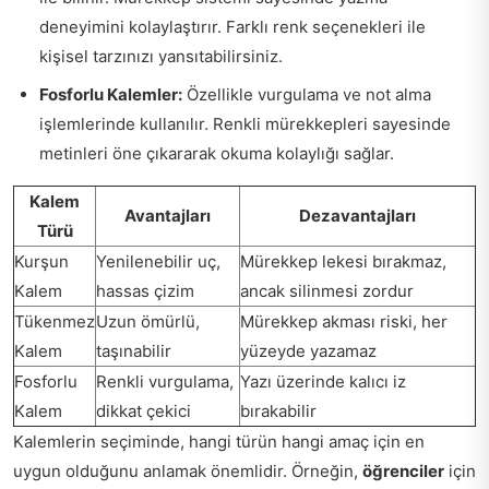
deneyimini kolaylaştırır. Farklı renk seçenekleri ile
kişisel tarzınızı yansıtabilirsiniz.
Fosforlu Kalemler:
Özellikle vurgulama ve not alma
işlemlerinde kullanılır. Renkli mürekkepleri sayesinde
metinleri öne çıkararak okuma kolaylığı sağlar.
Kalem
Avantajları
Dezavantajları
Türü
Kurşun
Yenilenebilir uç,
Mürekkep lekesi bırakmaz,
Kalem
hassas çizim
ancak silinmesi zordur
Tükenmez
Uzun ömürlü,
Mürekkep akması riski, her
Kalem
taşınabilir
yüzeyde yazamaz
Fosforlu
Renkli vurgulama,
Yazı üzerinde kalıcı iz
Kalem
dikkat çekici
bırakabilir
Kalemlerin seçiminde, hangi türün hangi amaç için en
uygun olduğunu anlamak önemlidir. Örneğin,
öğrenciler
için