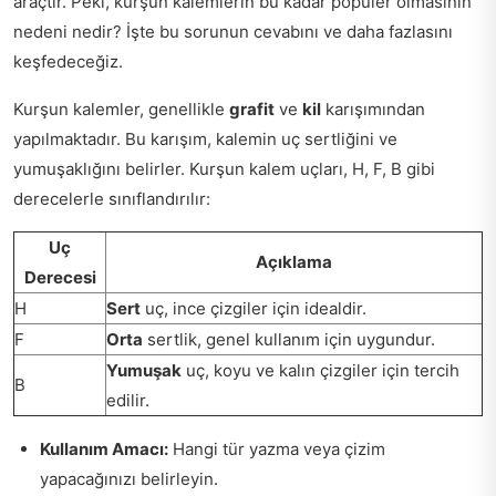
araçtır. Peki, kurşun kalemlerin bu kadar popüler olmasının
nedeni nedir? İşte bu sorunun cevabını ve daha fazlasını
keşfedeceğiz.
Kurşun kalemler, genellikle
grafit
ve
kil
karışımından
yapılmaktadır. Bu karışım, kalemin uç sertliğini ve
yumuşaklığını belirler. Kurşun kalem uçları, H, F, B gibi
derecelerle sınıflandırılır:
Uç
Açıklama
Derecesi
H
Sert
uç, ince çizgiler için idealdir.
F
Orta
sertlik, genel kullanım için uygundur.
Yumuşak
uç, koyu ve kalın çizgiler için tercih
B
edilir.
Kullanım Amacı:
Hangi tür yazma veya çizim
yapacağınızı belirleyin.