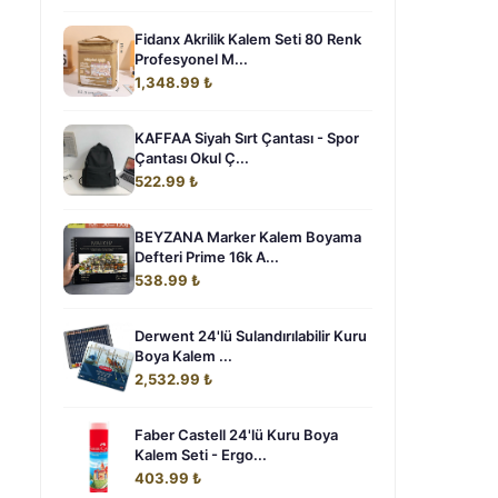
Fidanx Akrilik Kalem Seti 80 Renk
Profesyonel M...
1,348.99 ₺
KAFFAA Siyah Sırt Çantası - Spor
Çantası Okul Ç...
522.99 ₺
BEYZANA Marker Kalem Boyama
Defteri Prime 16k A...
538.99 ₺
Derwent 24'lü Sulandırılabilir Kuru
Boya Kalem ...
2,532.99 ₺
Faber Castell 24'lü Kuru Boya
Kalem Seti - Ergo...
403.99 ₺