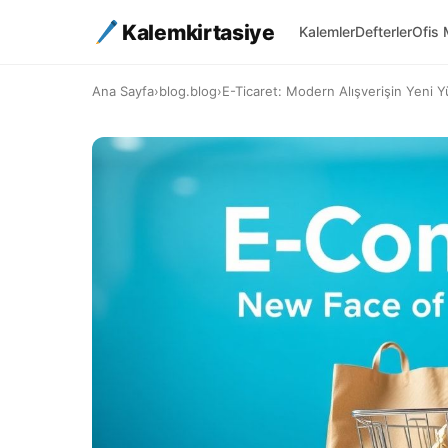
Kalemkirtasiye
Kalemler
Defterler
Ofis 
Ana Sayfa
›
blog.blog
›
E-Ticaret: Modern Alışverişin Yeni 