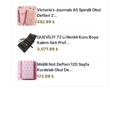
Victoria's Journals A5 Spiralli Okul
Defteri 2’...
352.99 ₺
QUEVİLİY 72 Li Renkli Kuru Boya
Kalem Seti Prof...
3,071.99 ₺
Midilli Not Defteri 120 Sayfa
Kurdelalı Okul De...
172.99 ₺