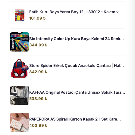
Fatih Kuru Boya Yarım Boy 12 Li 33012 - Kalem v...
101.99 ₺
Bic Intensity Color Up Kuru Boya Kalemi 24 Renk...
344.99 ₺
Store Spider Erkek Çocuk Anaokulu Çantası | Haf...
842.99 ₺
KAFFAA Original Postacı Çanta Unisex Sokak Tarz...
538.99 ₺
PAPERORA A5 Spiralli Karton Kapak 2’li Set Kare...
403.99 ₺