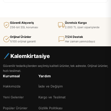
Güvenli Alışveriş
Ücretsiz Kargo
256-bit SSL koruması
2.000 TL üzeri siparişlerde
Orijinal Ürünler
7/24 Destek
%100 orijinal garanti
Her zaman yanınızdayız
Kalemkirtasiye
Güvenilir tedarikçilerden seçilmiş kaliteli ürünler, tek adreste. Orijinal ürünler,
hızlı teslimat.
Kurumsal
Yardım
Hakkımızda
İade ve Değişim
Yeni Gelenler
Kargo ve Teslimat
Popüler Ürünler
Gizlilik Politikası