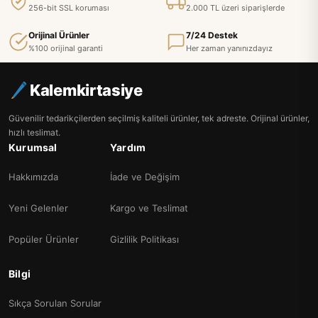
256-bit SSL koruması
2.000 TL üzeri siparişlerde
Orijinal Ürünler
7/24 Destek
%100 orijinal garanti
Her zaman yanınızdayız
Kalemkirtasiye
Güvenilir tedarikçilerden seçilmiş kaliteli ürünler, tek adreste. Orijinal ürünler,
hızlı teslimat.
Kurumsal
Yardım
Hakkımızda
İade ve Değişim
Yeni Gelenler
Kargo ve Teslimat
Popüler Ürünler
Gizlilik Politikası
Bilgi
Sıkça Sorulan Sorular