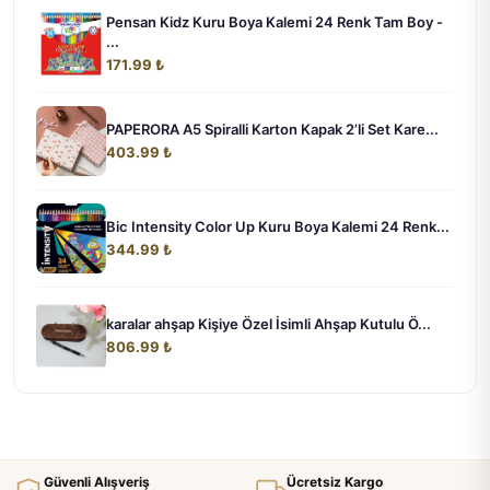
Pensan Kidz Kuru Boya Kalemi 24 Renk Tam Boy -
...
171.99 ₺
PAPERORA A5 Spiralli Karton Kapak 2’li Set Kare...
403.99 ₺
Bic Intensity Color Up Kuru Boya Kalemi 24 Renk...
344.99 ₺
karalar ahşap Kişiye Özel İsimli Ahşap Kutulu Ö...
806.99 ₺
Güvenli Alışveriş
Ücretsiz Kargo