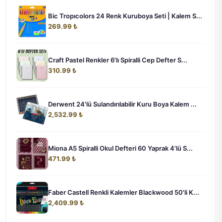
Bic Tropıcolors 24 Renk Kuruboya Seti | Kalem S...
269.99 ₺
Craft Pastel Renkler 6'lı Spiralli Cep Defter S...
310.99 ₺
Derwent 24'lü Sulandırılabilir Kuru Boya Kalem ...
2,532.99 ₺
Miona A5 Spiralli Okul Defteri 60 Yaprak 4’lü S...
471.99 ₺
Faber Castell Renkli Kalemler Blackwood 50'li K...
2,409.99 ₺