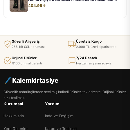
404.99 ₺
Güvenli Alışveriş
Ücretsiz Kargo
256-bit SSL koruması
2.000 TL üzeri siparişlerde
Orijinal Ürünler
7/24 Destek
%100 orijinal garanti
Her zaman yanınızdayız
Kalemkirtasiye
Güvenilir tedarikçilerden seçilmiş kaliteli ürünler, tek adreste. Orijinal ürünler,
hızlı teslimat.
Kurumsal
Yardım
Hakkımızda
İade ve Değişim
Yeni Gelenler
Kargo ve Teslimat