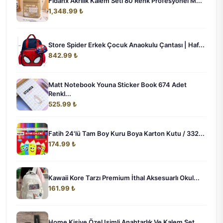
Fidanx Akrilik Kalem Seti 80 Renk Profesyonel M...
1,348.99 ₺
Store Spider Erkek Çocuk Anaokulu Çantası | Haf...
842.99 ₺
Matt Notebook Youna Sticker Book 674 Adet
Renkl...
525.99 ₺
Fatih 24'lü Tam Boy Kuru Boya Karton Kutu / 332...
174.99 ₺
Kawaii Kore Tarzı Premium İthal Aksesuarlı Okul...
161.99 ₺
Home Kişiye Özel Isimli Anahtarlık Ve Kalem Set...