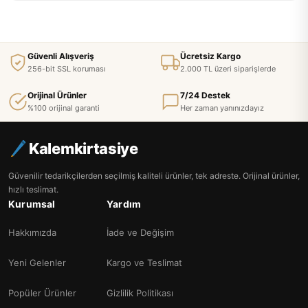
Güvenli Alışveriş
Ücretsiz Kargo
256-bit SSL koruması
2.000 TL üzeri siparişlerde
Orijinal Ürünler
7/24 Destek
%100 orijinal garanti
Her zaman yanınızdayız
Kalemkirtasiye
Güvenilir tedarikçilerden seçilmiş kaliteli ürünler, tek adreste. Orijinal ürünler,
hızlı teslimat.
Kurumsal
Yardım
Hakkımızda
İade ve Değişim
Yeni Gelenler
Kargo ve Teslimat
Popüler Ürünler
Gizlilik Politikası