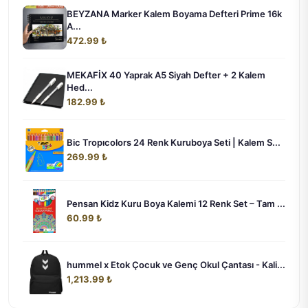
BEYZANA Marker Kalem Boyama Defteri Prime 16k
A...
472.99 ₺
MEKAFİX 40 Yaprak A5 Siyah Defter + 2 Kalem
Hed...
182.99 ₺
Bic Tropıcolors 24 Renk Kuruboya Seti | Kalem S...
269.99 ₺
Pensan Kidz Kuru Boya Kalemi 12 Renk Set – Tam ...
60.99 ₺
hummel x Etok Çocuk ve Genç Okul Çantası - Kali...
1,213.99 ₺