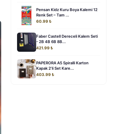
Pensan Kidz Kuru Boya Kalemi 12
Renk Set – Tam ...
60.99 ₺
Faber Castell Dereceli Kalem Seti
- 2B 4B 6B 8B...
421.99 ₺
PAPERORA A5 Spiralli Karton
Kapak 2’li Set Kare...
403.99 ₺