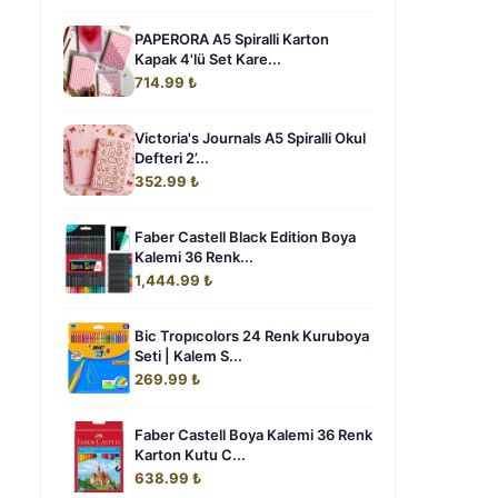
PAPERORA A5 Spiralli Karton
Kapak 4'lü Set Kare...
714.99 ₺
Victoria's Journals A5 Spiralli Okul
Defteri 2’...
352.99 ₺
Faber Castell Black Edition Boya
Kalemi 36 Renk...
1,444.99 ₺
Bic Tropıcolors 24 Renk Kuruboya
Seti | Kalem S...
269.99 ₺
Faber Castell Boya Kalemi 36 Renk
Karton Kutu C...
638.99 ₺