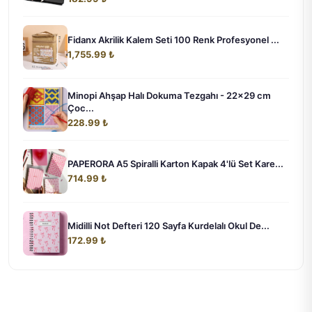
Fidanx Akrilik Kalem Seti 100 Renk Profesyonel ...
1,755.99 ₺
Minopi Ahşap Halı Dokuma Tezgahı - 22x29 cm
Çoc...
228.99 ₺
PAPERORA A5 Spiralli Karton Kapak 4'lü Set Kare...
714.99 ₺
Midilli Not Defteri 120 Sayfa Kurdelalı Okul De...
172.99 ₺