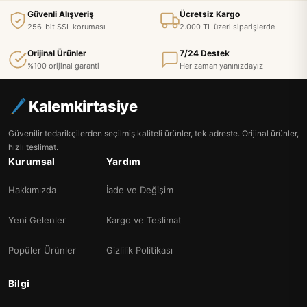
Güvenli Alışveriş
Ücretsiz Kargo
256-bit SSL koruması
2.000 TL üzeri siparişlerde
Orijinal Ürünler
7/24 Destek
%100 orijinal garanti
Her zaman yanınızdayız
Kalemkirtasiye
Güvenilir tedarikçilerden seçilmiş kaliteli ürünler, tek adreste. Orijinal ürünler,
hızlı teslimat.
Kurumsal
Yardım
Hakkımızda
İade ve Değişim
Yeni Gelenler
Kargo ve Teslimat
Popüler Ürünler
Gizlilik Politikası
Bilgi