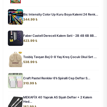
Bic Intensity Color Up Kuru Boya Kalemi 24 Renk...
344.99 ₺
Faber Castell Dereceli Kalem Seti - 2B 4B 6B 8B...
423.99 ₺
Tosbiş Tavşan Bej 0-8 Yaş Kreş Çocuk Okul Sırt ...
538.99 ₺
Craft Pastel Renkler 6'lı Spiralli Cep Defter S...
310.99 ₺
MEKAFİX 40 Yaprak A5 Siyah Defter + 2 Kalem
Hed...
182.99 ₺